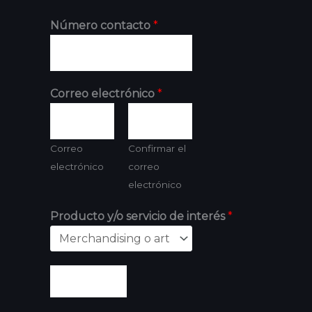
Número contacto
*
Correo electrónico
*
Correo
Confirmar el
electrónico
correo
electrónico
Producto y/o servicio de interés
*
Enviar