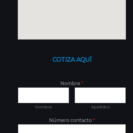
COTIZA AQUÍ
Nombre
*
Nombre
Apellidos
Número contacto
*