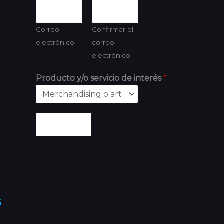
Correo
Confirmar el
electrónico
correo
electrónico
Producto y/o servicio de interés
*
Enviar
G