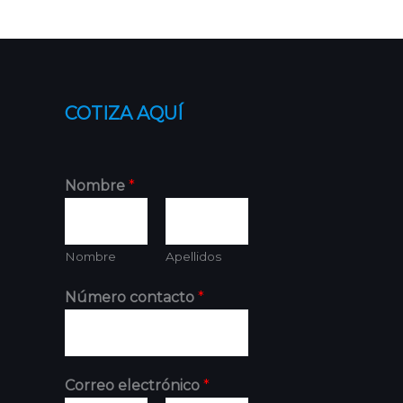
COTIZA AQUÍ
Nombre
*
Nombre
Apellidos
Número contacto
*
Correo electrónico
*