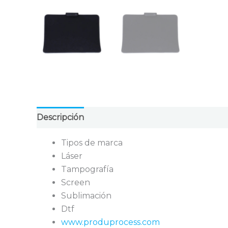
Descripción
Valoraciones (0)
Tipos de marca
Láser
Tampografía
Screen
Sublimación
Dtf
www.produprocess.com