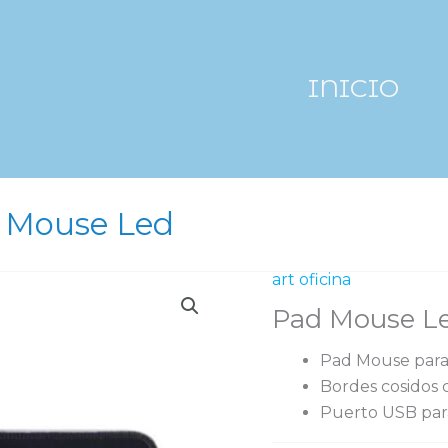
INICIO
 Mouse Led
art oficina
Pad Mouse L
Pad Mouse para
Bordes cosidos 
Puerto USB par