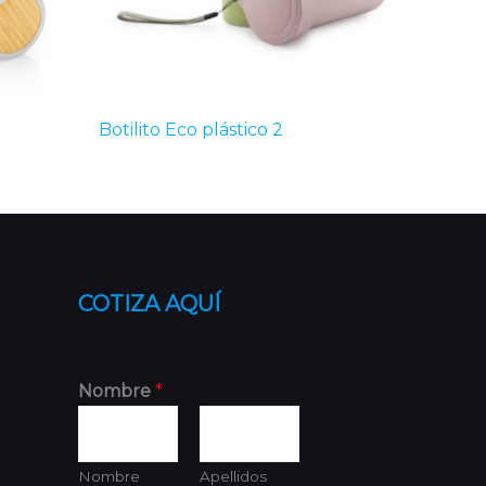
Botilito Eco plástico 2
COTIZA AQUÍ
Nombre
*
Nombre
Apellidos