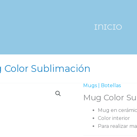
INICIO
 Color Sublimación
Mugs | Botellas
Mug Color Su
Mug en cerámica
Color interior
Para realizar m