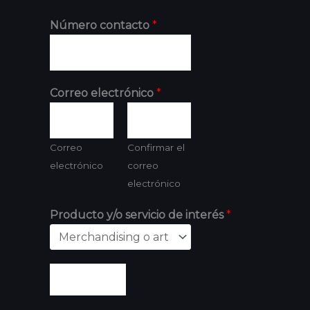
Número contacto
*
Correo electrónico
*
Correo
Confirmar el
electrónico
correo
electrónico
Producto y/o servicio de interés
*
Enviar