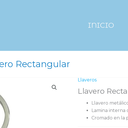
INICIO
ero Rectangular
Llaveros
Llavero Rect
Llavero metáli
Lamina interna d
Cromado en la p