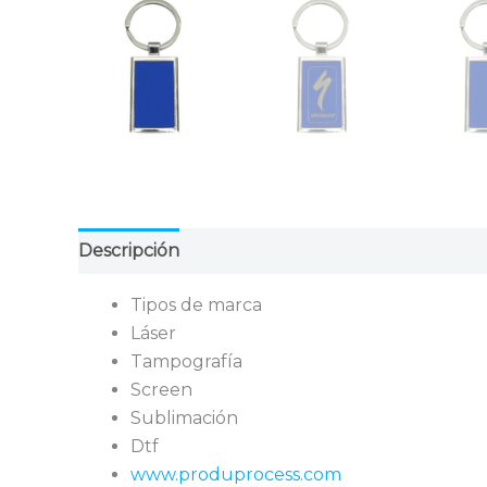
Descripción
Valoraciones (0)
Tipos de marca
Láser
Tampografía
Screen
Sublimación
Dtf
www.produprocess.com