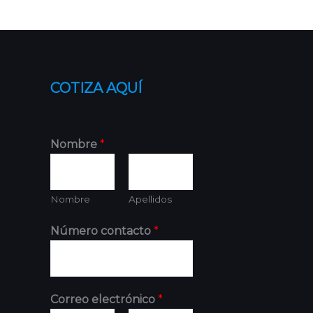
COTIZA AQUÍ
Nombre
*
Nombre
Apellidos
Número contacto
*
Correo electrónico
*