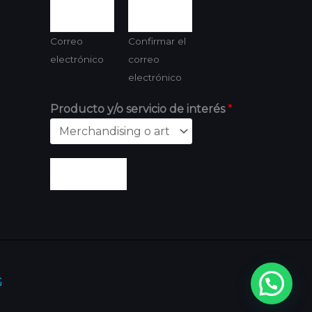
Correo
Confirmar el
electrónico
correo
electrónico
Producto y/o servicio de interés
*
Enviar
G