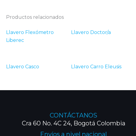
Productos relacionados
Llavero Flexómetro
Llavero Doctor/a
Liberec
Llavero Casco
Llavero Carro Eleusis
CONTÁCTANOS
Cra 60 No. 4C 24, Bogotá Colombia
Envíos a nivel nacional