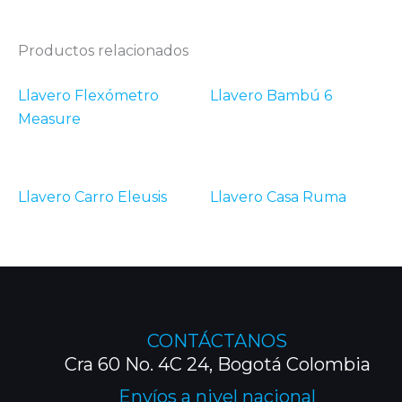
Productos relacionados
Llavero Flexómetro
Llavero Bambú 6
Measure
Llavero Carro Eleusis
Llavero Casa Ruma
CONTÁCTANOS
Cra 60 No. 4C 24, Bogotá Colombia
Envíos a nivel nacional