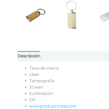
Descripción
Valoraciones (0)
Tipos de marca
Láser
Tampografía
Screen
Sublimación
Dtf
www.produprocess.com