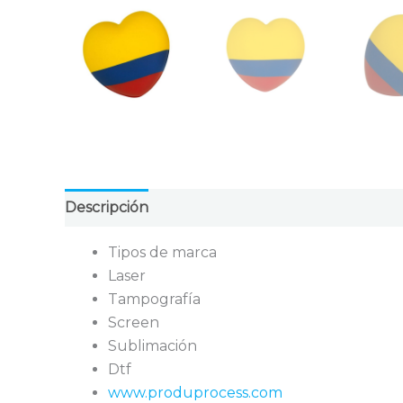
Descripción
Valoraciones (0)
Tipos de marca
Laser
Tampografía
Screen
Sublimación
Dtf
www.produprocess.com