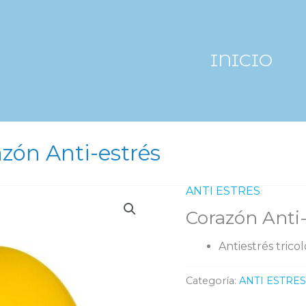
INICIO
zón Anti-estrés
ANTI ESTRES
Corazón Anti-
Antiestrés trico
Categoría:
ANTI ESTRES