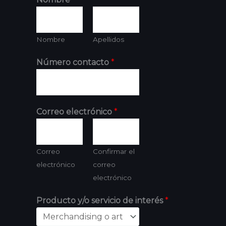
Nombre
Apellidos
Número contacto
*
Correo electrónico
*
Correo
Confirmar el
electrónico
correo
electrónico
Producto y/o servicio de interés
*