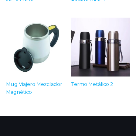
Mug Viajero Mezclador
Termo Metálico 2
Magnético