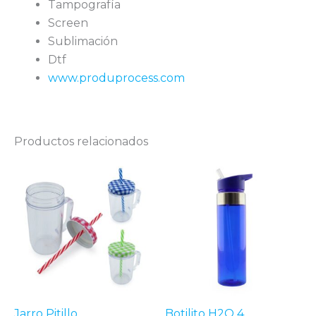
Tampografía
Screen
Sublimación
Dtf
www.produprocess.com
Productos relacionados
Jarro Pitillo
Botilito H2O 4