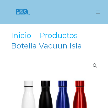
Ir
al
contenido
Inicio
Productos
Botella Vacuun Isla