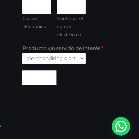
Correo
Confirmar el
electrónico
correo
electrónico
Producto y/o servicio de interés
*
Enviar
G