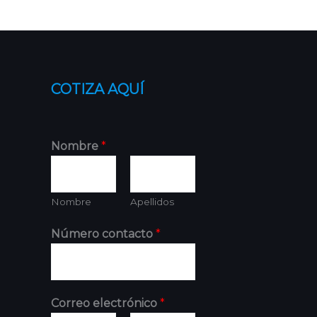
COTIZA AQUÍ
Nombre
*
Nombre
Apellidos
Número contacto
*
Correo electrónico
*