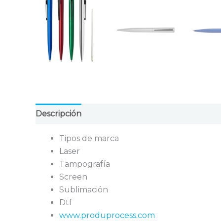
Descripción
Valoraciones (0)
Tipos de marca
Laser
Tampografía
Screen
Sublimación
Dtf
www.produprocess.com