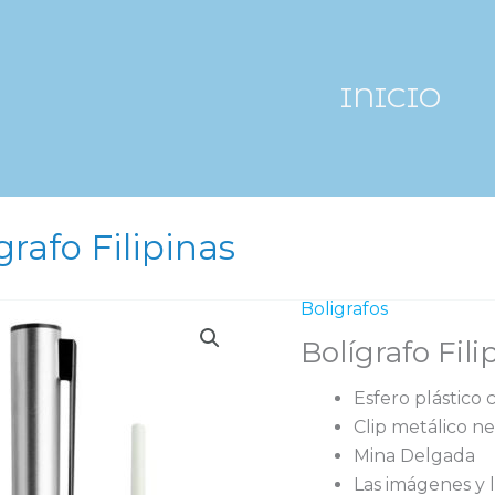
INICIO
grafo Filipinas
Boligrafos
Bolígrafo Fili
Esfero plástico
Clip metálico ne
Mina Delgada
Las imágenes y l